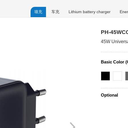
墙充
车充
Lithium battery charger
Ener
PH-45WC
45W Universa
Basic Color 
Optional