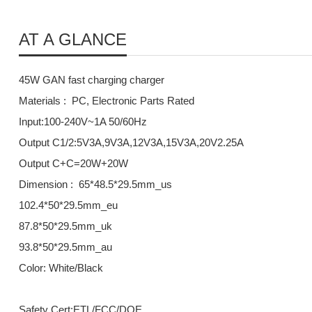
AT A GLANCE
45W GAN fast charging charger
Materials : PC, Electronic Parts Rated
Input:100-240V~1A 50/60Hz
Output C1/2:5V3A,9V3A,12V3A,15V3A,20V2.25A
Output C+C=20W+20W
Dimension : 65*48.5*29.5mm_us
102.4*50*29.5mm_eu
87.8*50*29.5mm_uk
93.8*50*29.5mm_au
Color: White/Black
Safety Cert:ETL/FCC/DOE