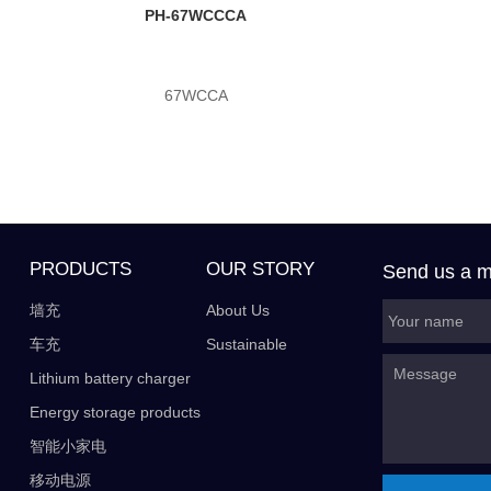
PH-67WCCCA
67WCCA
PRODUCTS
OUR STORY
Send us a 
墙充
About Us
车充
Sustainable
Lithium battery charger
Energy storage products
智能小家电
移动电源