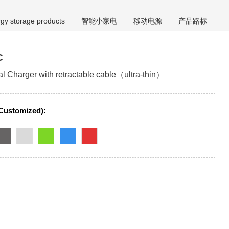
gy storage products
智能小家电
移动电源
产品路标
C
l Charger with retractable cable（ultra-thin）
(Customized):