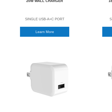
20W WALL CHARGER
1
SINGLE USB-A+C PORT
S
Learn More