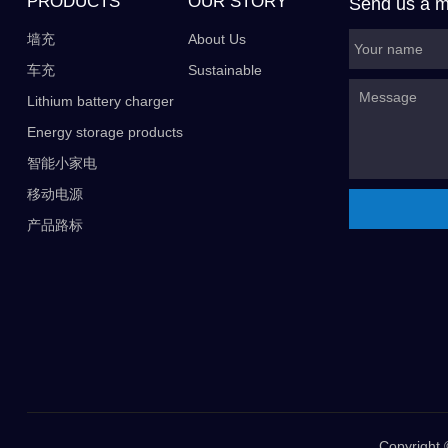
PRODUCTS
OUR STORY
Send us a 
墙充
About Us
车充
Sustainable
Lithium battery charger
Energy storage products
智能小家电
移动电源
产品路标
Copyrigh