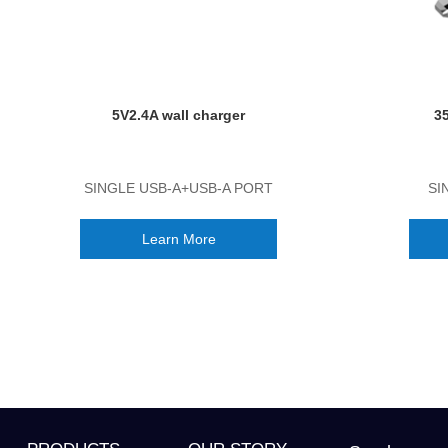
5V2.4A wall charger
3
SINGLE USB-A+USB-A PORT
SI
Learn More