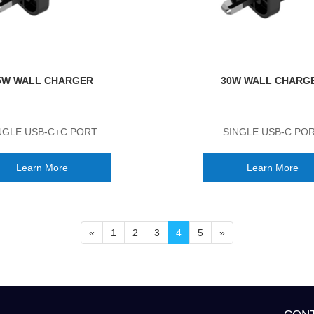
5W WALL CHARGER
30W WALL CHARG
NGLE USB-C+C PORT
SINGLE USB-C PO
Learn More
Learn More
«
1
2
3
4
5
»