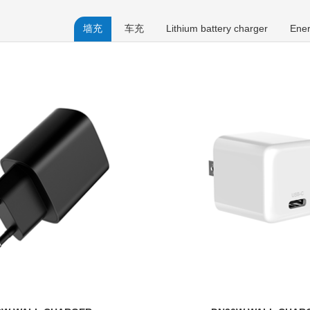
墙充
车充
Lithium battery charger
Ener