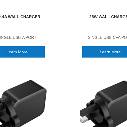
2.4A WALL CHARGER
25W WALL CHARG
INGLE USB-A PORT
SINGLE USB-C+A P
Learn More
Learn More