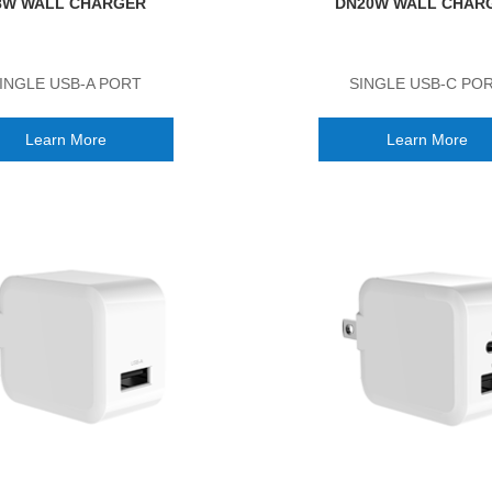
8W WALL CHARGER
DN20W WALL CHAR
INGLE USB-A PORT
SINGLE USB-C PO
Learn More
Learn More