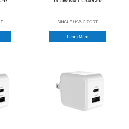
GER
DL20W WALL CHARGER
RT
SINGLE USB-C PORT
Learn More